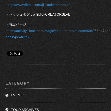
https://www.tiktok.com/@tiktokcreatorslab
・ハッシュタグ：#TikTokCREATORSLAB
・特設ページ：
https://activity.tiktok.com/magic/eco/runtime/release/60c986d474
appType=tiktok
CATEGORY
EVENT
TOUR ARCHIVES