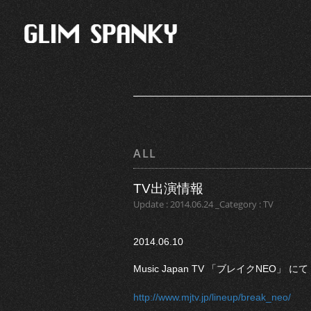
ALL
TV出演情報
Update : 2014.06.24 _Category : TV
2014.06.10
Music Japan TV 「ブレイクNEO」
http://www.mjtv.jp/lineup/break_neo/