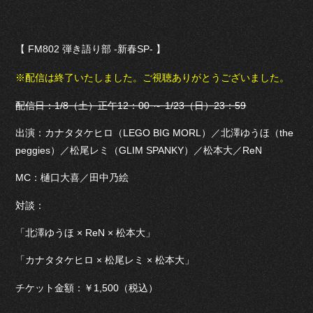
【 FM802 弾き語り部 -新春SP- 】
※配信は終了いたしました。ご視聴ありがとうございました。
配信日：1/8（土）正午12：00 ～ 1/23（日）23：59
出演：カナタタケヒロ（LEGO BIG MORL）／北澤ゆうほ（the
peggies）／松尾レミ（GLIM SPANKY）／松本大／ReN
MC：樋口大喜／田中乃絵
対談：
「北澤ゆうほ × ReN × 松本大」
「カナタタケヒロ × 松尾レミ × 松本大」
チケット金額：￥1,500（税込）