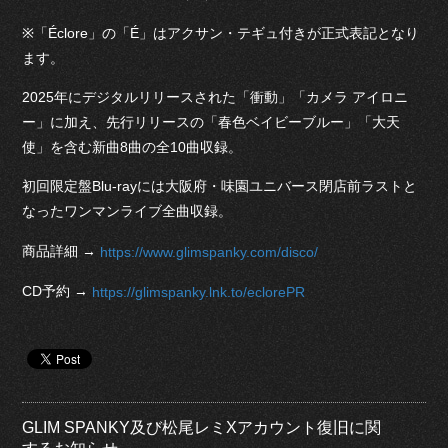
※「Éclore」の「É」はアクサン・テギュ付きが正式表記となり
ます。
2025年にデジタルリリースされた「衝動」「カメラ アイロニ
ー」に加え、先行リリースの「春色ベイビーブルー」「大天
使」を含む新曲8曲の全10曲収録。
初回限定盤Blu-rayには大阪府・味園ユニバース閉店前ラストと
なったワンマンライブ全曲収録。
商品詳細 →
https://www.glimspanky.com/disco/
CD予約 →
https://glimspanky.lnk.to/eclorePR
GLIM SPANKY及び松尾レミXアカウント復旧に関