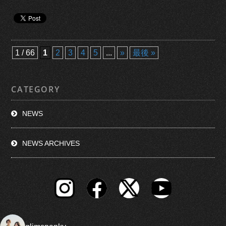
最後 »
1 / 66
1
2
3
4
5
...
»
CATEGORY
NEWS
NEWS ARCHIVES