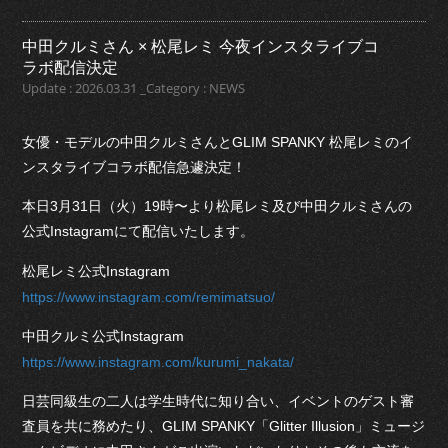
中田クルミさん × 松尾レミ 今夜インスタライブコ
ラボ配信決定
Update : 2026.03.31 _Category : NEWS
女優・モデルの中田クルミさんとGLIM SPANKY 松尾レミのイ
ンスタライブコラボ配信急遽決定！
本日3月31日（火）19時〜より松尾レミ及び中田クルミさんの
公式Instagramにて配信いたします。
松尾レミ公式Instagram
https://www.instagram.com/remimatsuo/
中田クルミ公式Instagram
https://www.instagram.com/kurumi_nakata/
日芸同級生の二人は学生時代に知り合い、イベントのゲスト審
査員を共に務めたり、GLIM SPANKY「Glitter Illusion」ミュージ