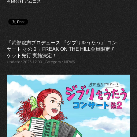
有限会社アムニス
「武部聡志プロデュース 『ジブリをうたう』 コン
サート その２」FREAK ON THE HILL会員限定チ
ケット先行 実施決定！
Update : 2025.12.09 _Category : NEWS