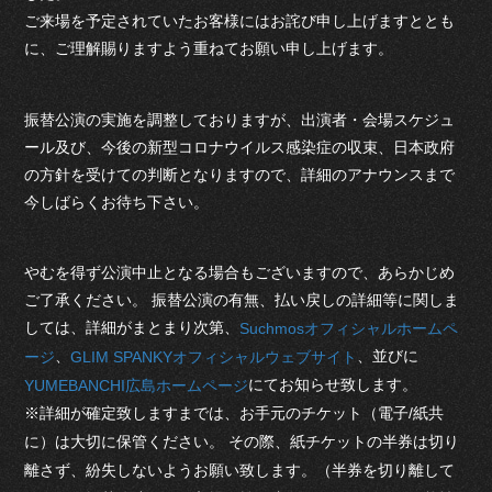
ご来場を予定されていたお客様にはお詫び申し上げますととも
に、ご理解賜りますよう重ねてお願い申し上げます。
振替公演の実施を調整しておりますが、出演者・会場スケジュ
ール及び、今後の新型コロナウイルス感染症の収束、日本政府
の方針を受けての判断となりますので、詳細のアナウンスまで
今しばらくお待ち下さい。
やむを得ず公演中止となる場合もございますので、あらかじめ
ご了承ください。 振替公演の有無、払い戻しの詳細等に関しま
しては、詳細がまとまり次第、
Suchmosオフィシャルホームペ
、
、並びに
ージ
GLIM SPANKYオフィシャルウェブサイト
にてお知らせ致します。
YUMEBANCHI広島ホームページ
※詳細が確定致しますまでは、お手元のチケット（電子/紙共
に）は大切に保管ください。 その際、紙チケットの半券は切り
離さず、紛失しないようお願い致します。（半券を切り離して