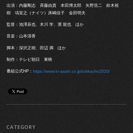
出演：内藤剛志 斉藤由貴 本田博太郎 矢野浩二 鈴木裕
樹 塙宣之（ナイツ）床嶋佳子 金田明夫
監督：池澤辰也、木川 学、濱 龍也 ほか
音楽：山本清香
脚本：深沢正樹、田辺 満 ほか
制作：テレビ朝日 東映
番組公式HP：
https://www.tv-asahi.co.jp/ichikacho2020/
CATEGORY