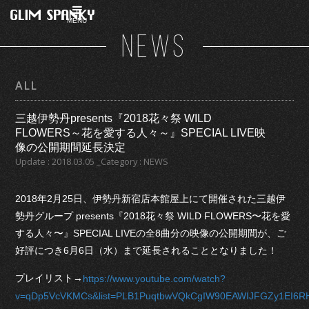
MENU
NEWS
ALL
三越伊勢丹presents『2018花々祭 WILD
FLOWERS～花を愛する人々～』SPECIAL LIVE映
像の公開期間延長決定
Update : 2018.03.05 _Category : NEWS
2018年2月25日、伊勢丹新宿店本館屋上にて開催された三越伊
勢丹グループ presents『2018花々祭 WILD FLOWERS〜花を愛
する人々〜』SPECIAL LIVEの全8曲分の映像の公開期間が、ご
好評につき6月6日（水）まで延長されることとなりました！
プレイリスト→
https://www.youtube.com/watch?
v=qDp5VcVKMCs&list=PLB1PuqtbwVQkCgIW90EAWIJFGZy1EI6R