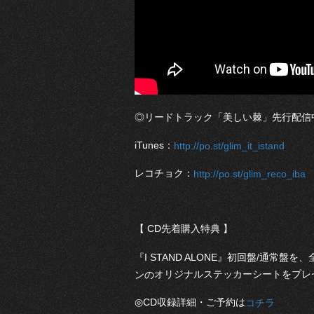
◎リードトラック「美しい棘」先行配信
iTunes：
http://po.st/glim_it_istand
レコチョク：
http://po.st/glim_reco_iba
【 CD先着購入特典 】
『
I STAND ALONE
』初回盤/通常盤を、
オリジナルステッカーシートをプレ
ンの
◎CD収録詳細・ご予約は
コチラ