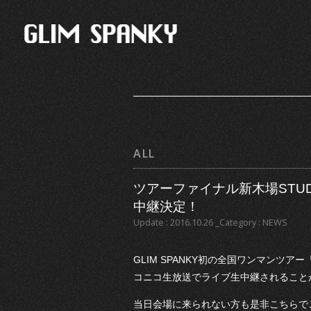
ALL
ツアーファイナル新木場STUD
中継決定！
Update : 2016.10.26 _Category : NEWS
GLIM SPANKY初の全国ワンマンツアー『N
コニコ生放送でライブ生中継されること
当日会場に来られない方も是非こちらで