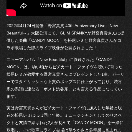
2022年4月24日開催「野宮真貴 40th Anniversary Live～New
Beautiful～」大阪公演にて、GLIM SPANKYが野宮真貴さんに提
供した楽曲「CANDY MOON」を松尾レミと野宮真貴さんがコ
ラボ歌唱した際のライブ映像が公開されました！
ニューアルバム『New Beautiful』に収録された「CANDY
MOON」は、幼い頃からピチカート・ファイヴを聴いて育った
松尾レミが敬愛する野宮真貴さんにプレゼントした1曲。ガーリ
ーでスタイリッシュな上質のポップスに仕上がっており、渋谷
系の系譜に連なる「ポスト渋谷系」とも言える作品になってい
ます。
実は野宮真貴さんがピチカート・ファイヴに加入した年齢と現
在の松尾レミはほぼ同じ年齢。ミュージシャンとしてのリスペ
クトと友情で結ばれた2人が初めて「CANDY MOON」を一緒に
歌唱し、その歌声にライブ会場は華やかさと多幸感に包まれま