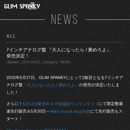
MENU
NEWS
ALL
7インチアナログ盤 『大人になったら / 褒めろよ』
発売決定！
Update : 2015.04.22 _Category : NEWS
2015年5月27日、GLIM SPANKYにとって2枚目となる7インチア
ナログ盤
の発売が決定いたしま
『大人になったら / 褒めろよ』
した！
さらに！
にて限定数最
5月17日東京キネマ倶楽部ワンマンライブ
速先行販売＆5月20日～
にて先行販売もス
HMV record shop渋谷
タート！