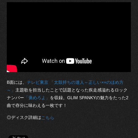
B面には、
テレビ東京 「太鼓持ちの達人～正しい××のほめ方
～」
主題歌を担当したことで話題となった疾走感溢れるロック
ナンバー
「褒めろよ」
を収録。GLIM SPANKYの魅力をたった2
曲で存分に味わえる一枚です！
◎ディスク詳細は
こちら