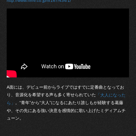
http://www.hmv.co.jp/fl/167/434/1/
A面には、デビュー前からライブではすでに定番曲となってお
り、音源化を希望する声も多く寄せられていた
「大人になった
。“青年”から“大人”になるにあたり誰しもが経験する葛藤
ら」
や、その先にある強い決意を感情的に歌い上げたミディアムチ
ューン。