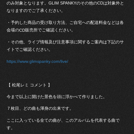
のみ対象となります。GLIM SPANKYのその他のCDは対象外と
なりますのでご了承ください。
・予約した商品の受け取り方法、ご自宅への配送料金などは各
会場の
販売所でご確認ください。
CD
・その他、ライブ情報及び注意事項に関するご案内は下記のサ
イトでご確認ください。
https://www.glimspanky.com/live/
【 松尾レミ コメント 】
今まで以上に開けた景色を頭に浮かべて作りました。
７枚目、どの曲も渾身の出来です。
ここに入っている全ての曲が、このアルバムを代表する曲で
す。