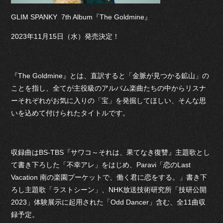
GLIM SPANKY 7th Album『The Goldmine』
2023年11月15日（水）発売決定！
『The Goldmine』とは、直訳すると「金脈が見つかる鉱山」の
ことを指し、全てが主役級のアルバム楽曲たちの中からリスナ
ーそれぞれがお気に入りの「宝」を発掘してほしい、そんな思
いを込めて付けられたタイトルです。
収録曲はBS-TBS『サワコ～それは、果てなき復讐』主題歌とし
て書き下ろした「不幸アレ」をはじめ、Paravi「恋のLast
Vacation 南の楽園プーケットで、働く君に恋をする。」書き下
ろし主題歌「ラストシーン」、NHK放送技術研究所「技研公開
2023」体験展示に起用された「Odd Dancer」含む、全11曲収
録予定。