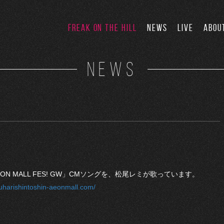
FREAK ON THE HILL
NEWS
LIVE
ABOU
NEWS
 MALL FES! GW」CMソングを、松尾レミが歌っています。
uharishintoshin-aeonmall.com/