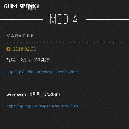
MENU
MEDIA
MAGAZINE
2018.02.01
7ぴあ 2月号（2/1発行）
http://t.pia.jp/feature/cvs/seveneleven.jsp
Seventeen 3月号（2/1発売）
https://hp.hpplus.jp/special/st_info1802/