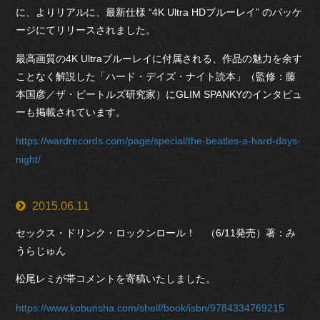
に、よりリアルに、最新仕様 “4K Ultra HDブルーレイ” のパッケ
ージにてリリースされました。
最高画質の4K Ultraブルーレイに付属される、作品の魅力を余す
ことなく解説した「ハード・デイズ・ナイト読本」（監修：藤
本国彦／ザ・ビートルズ研究家）にGLIM SPANKYのインタビュ
ーも掲載されています。
https://wardrecords.com/page/special/the-beatles-a-hard-days-
night/
2015.06.11
セックス・ドリンク・ロックンロール！ （6/11発売）著：み
うらじゅん
松尾レミが帯コメントを寄稿いたしました。
https://www.kobunsha.com/shelf/book/isbn/9784334769215