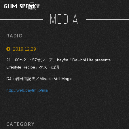
MENU
MEDIA
RADIO
2019.12.29
21：00〜21：57オンエア、bayfm「Dai-ichi Life presents
Lifestyle Recipe」ゲスト出演
DJ：岩田由記夫／Miracle Vell Magic
http://web.bayfm.jp/ins/
CATEGORY