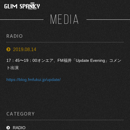
MENU
MEDIA
RADIO
2019.08.14
17：45〜19：00オンエア、FM福井「Update Evening」コメン
ト出演
https://blog.fmfukui.jp/update/
CATEGORY
RADIO