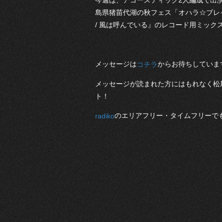
今週は、アコースティック2人編成で出
島県猪苗代湖の秋フェス「オハラ☆ブレ
/ 風は呼んでいる』のレコード用ミック
メッセージは
からお待ちしていま
コチラ
メッセージが読まれた方にはもれなく松尾レミ
ト！
のエリアフリー・タイムフリーで
radiko