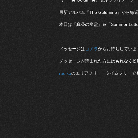
【『The Goldmine』セルフライナーノ
最新アルバム『The Goldmine』から
本日は「真昼の幽霊」＆「Summer Let
メッセージは
からお待ちしていま
コチラ
メッセージが読まれた方にはもれなく松尾レミ
のエリアフリー・タイムフリーで
radiko