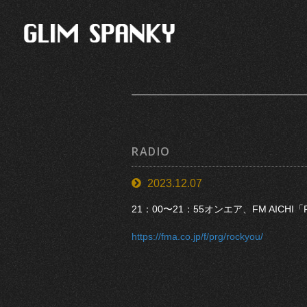
RADIO
2023.12.07
21：00〜21：55オンエア、FM AICHI
https://fma.co.jp/f/prg/rockyou/