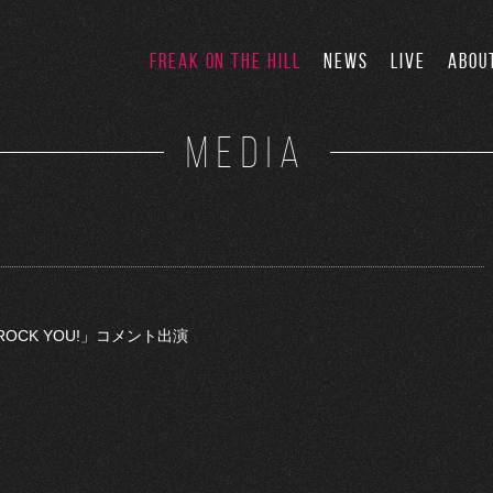
FREAK ON THE HILL
NEWS
LIVE
ABOU
MEDIA
「ROCK YOU!」コメント出演