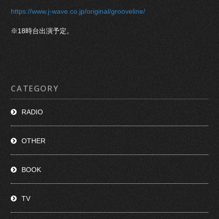
https://www.j-wave.co.jp/original/grooveline/
※18時台出演予定。
CATEGORY
RADIO
OTHER
BOOK
TV