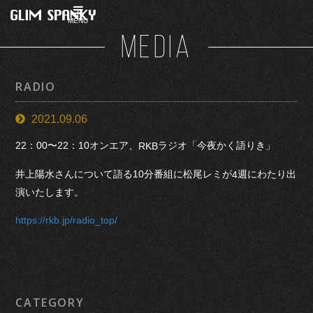
MENU
MEDIA
RADIO
2021.09.06
22：00〜22：10オンエア、
ラジオ「今夜かく語りき」
RKB
井上陽水さんについて語る10分番組に松尾レミが
週にわたり出
4
演いたします。
https://rkb.jp/radio_top/
CATEGORY