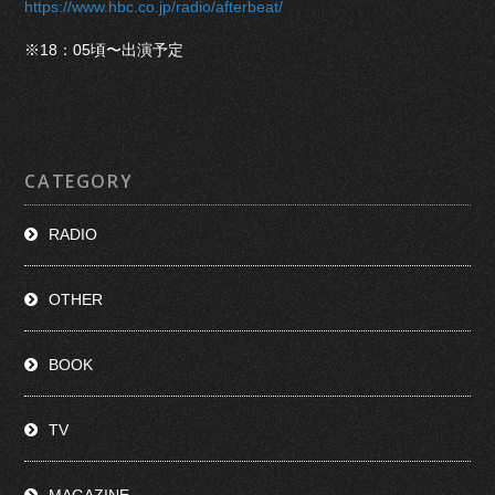
https://www.hbc.co.jp/radio/afterbeat/
※18：05頃〜出演予定
CATEGORY
RADIO
OTHER
BOOK
TV
MAGAZINE