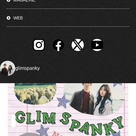
WEB
glimspanky