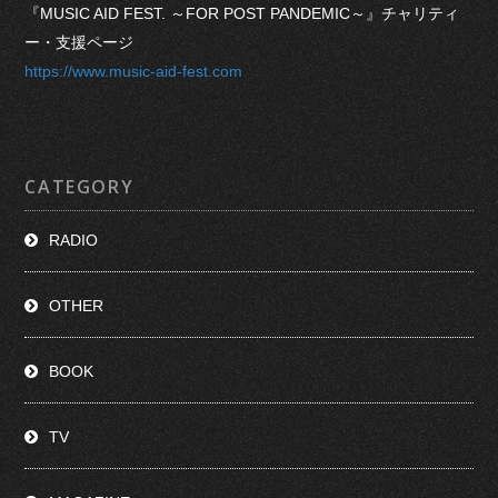
『MUSIC AID FEST. ～FOR POST PANDEMIC～』チャリティ
ー・支援ページ
https://www.music-aid-fest.com
CATEGORY
RADIO
OTHER
BOOK
TV