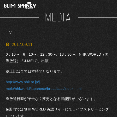
MENU
MEDIA
TV
2017.09.11
0：10〜、6：10〜、12：30〜、18：30〜、NHK WORLD（国
際放送）「J-MELO」出演
※上記は全て日本時間となります。
http://www.nhk.or.jp/j-
melo/nhkworld/japanese/broadcast/index.html
※放送日時が予告なく変更となる可能性がございます。
◉国内ではNHK WORLD 英語サイトにてライブストリーミング
しています。