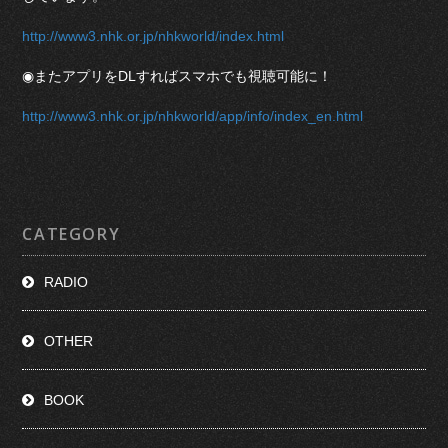
http://www3.nhk.or.jp/nhkworld/index.html
◉またアプリをDLすればスマホでも視聴可能に！
http://www3.nhk.or.jp/nhkworld/app/info/index_en.html
CATEGORY
RADIO
OTHER
BOOK