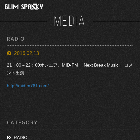
MENU
MEDIA
RADIO
2016.02.13
21：00～22：00オンエア、MID-FM 「Next Break Music」 コメ
ント出演
http://midfm761.com/
CATEGORY
RADIO