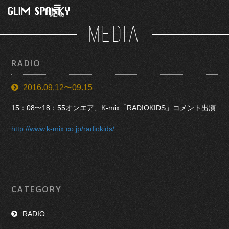
MENU
MEDIA
RADIO
2016.09.12〜09.15
15：08〜18：55オンエア、K-mix「RADIOKIDS」コメント出演
http://www.k-mix.co.jp/radiokids/
CATEGORY
RADIO