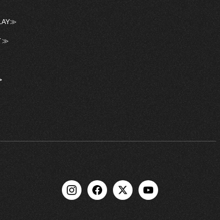
LAY≫
イ≫
≫