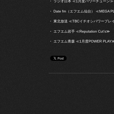
・ ラジオ日本 ≪1月度パワーチューン≫
・ Date fm（エフエム仙台） ≪MEGA P
・ 東北放送 ≪TBCイチオシパワープレ
・ エフエム岩手 ≪Reputation Cut’s≫
・ エフエム青森 ≪1月度POWER PLAY