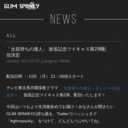
MENU
NEWS
ALL
「太鼓持ちの達人」 放送記念ツイキャス第2弾配
信決定
Update : 2015.01.23 _Category : NEWS
配信日時 ： 1/26 （月） 21：00頃スタート
テレビ東京系月曜深夜ドラマ
「太鼓持ちの達人～正しい××のほ
放送記念ツイキャス第2弾、配信いたします！
め方～」
今回はいつもより生演奏多めでお届け！みなさんが聞きたい
GLIM SPANKYの持ち曲を、Twitterでハッシュタグ
「#glimspanky」 をつけて、どんどんつぶやいてね。