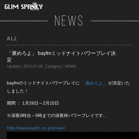
MENU
NEWS
ALL
「褒めろよ」 bayfmミッドナイトパワープレイ決
定
Update : 2015.01.26 _Category : NEWS
bayfmのミッドナイトパワープレイに
が決定いた
「褒めろよ」
しました！
期間 ： 1月26日～2月15日
※深夜0時台～5時までの深夜枠パワープレイです。
http://www.bayfm.co.jp/power/