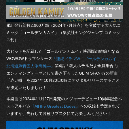
累計発行部数2,900万部（2024年7月時点）を突破する大人気コ
ミック「ゴールデンカムイ」（集英社ヤングジャンプ コミック
ス刊）
大ヒットを記録した「ゴールデンカムイ」映画版の続編となる
WOWOWドラマシリーズ
「連続ドラマW ゴールデンカムイ ―
第4話「殺人ホテルだよ全員集合!!」
北海道刺青囚人争奪編―」
エンディングテーマとして書き下ろしたGLIM SPANKYの新曲
「赤い轍」を2024年10月20日0時にデジタルリリースすること
が決定いたしました！
本楽曲は2024年11月27日発売のメジャーデビュー10周年記念ベ
ストアルバム
への収録も予定されて
『All the Greatest Dudes』
いますが、先行して各種サブスクにてお楽しみください！