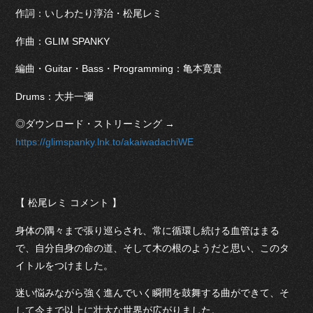
作詞：いしわたり淳治・松尾レミ
作曲：GLIM SPANKY
編曲・Guitar・Bass・Programming：亀本寛貴
Drums：大井一彌
◎ダウンロード・ストリーミング →
https://glimspanky.lnk.to/akaiwadachiWE
【 松尾レミ コメント 】
身体の隅々まで張り巡らされ、常に循環し続ける血管はまる
で、自分自身の命の道、そして木の根のようだと思い、このタ
イトルをつけました。
迷い悩みながら強く進んでいく瞬間を鼓舞する曲ができて、そ
して今まで以上に壮大な世界が広がりました。