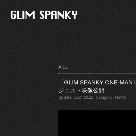
ALL
「GLIM SPANKY ONE-MAN L
ジェスト映像公開
Update : 2021.03.22 _Category : NEWS