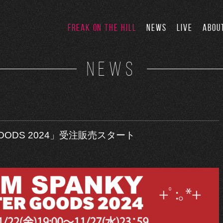
FREAK ON THE HILL
NEWS
LIVE
ABOU
NEWS
R GOODS 2024」受注販売スタート