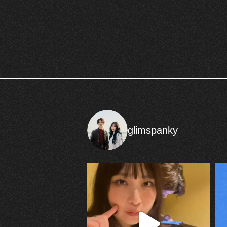
glimspanky