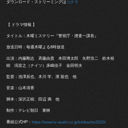
ダウンロード・ストリーミングは
コチラ
【 ドラマ情報 】
タイトル：木曜ミステリー『警視庁・捜査一課長』
放送日時：毎週木曜よる8時放送
出演：内藤剛志 斉藤由貴 本田博太郎 矢野浩二 鈴木裕
樹 塙宣之（ナイツ）床嶋佳子 金田明夫
監督：池澤辰也、木川 学、濱 龍也 他
音楽：山本清香
脚本：深沢正樹、田辺 満 他
制作：テレビ朝日 東映
番組公式HP：
https://www.tv-asahi.co.jp/ichikacho2020/