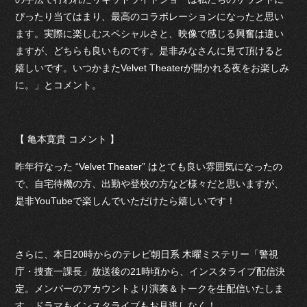
ぴったり当てはまり、最高のコラボレーションになったと思い
ます。実際に楽しむスペシャルさと、映像で感じる興奮は違い
ますが、どちらも良いものです。是非みなさんに見て頂けると
嬉しいです。いつかまたVelvet Theaterが開かれる夜をお楽しみ
に。」とコメント。
【 亀本寛貴 コメント 】
昨年行なった “Velvet Theater” はとても良い雰囲気になったの
で、自宅待機の方、出勤や登校の方など様々だと思いますが、
是非YouTubeで楽しんでいただけたら嬉しいです！
さらに、本日20時からのテレビ朝日系 木曜ミステリー「警視
庁・捜査一課長」放送後の21時頃から、インスタライブ配信決
定。メンバーのアカウントより演奏＆トークを生配信いたしま
す。ドラマもインスタライブもお見逃しなく！