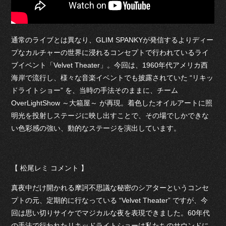
通常のライブとは異なり、GLIM SPANKYが発信するよりディー
プなカルチャーの世界に浸れるコンセプトで行われているライ
ブイベント「Velvet Theater」。今回は、1960年代アメリカ西
海岸で流行し、様々な音楽イベントでも披露されていた “リキッ
ドライトショー” を、当時の手法そのままに、チーム
OverLightShow ～大箱屋～ が再現。着色したオイルアートに照
明光を投射しステージに映し出すことで、その場でしかできな
い色彩感の強い、動的なステージを演出しています。
【 松尾レミ コメント 】
真夜中だけ開かれる摩訶不思議な秘密のシアターというコンセ
プトの元、定期的に行なっている “Velvet Theater” ですが、今
回は思い切りサイケでマジカルな夜を表現できました。60年代
の手法で行われたリキッドライトショーは私たちのサウンドに