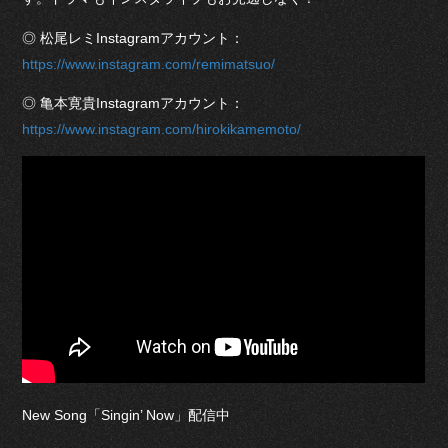
◎ 松尾レミInstagramアカウント：
https://www.instagram.com/remimatsuo/
◎ 亀本寛貴Instagramアカウント：
https://www.instagram.com/hirokikamemoto/
New Song「Singin’ Now」配信中