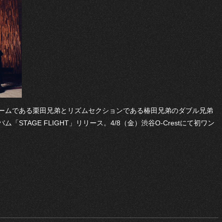
ームである栗田兄弟とリズムセクションである椿田兄弟のダブル兄弟
「STAGE FLIGHT」リリース。4/8（金）渋谷O-Crestにて初ワン