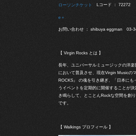
Lコード ： 72272
ローソンチケット
e＋
お問い合わせ ： shibuya eggman 03-34
【 Virgin Rocks とは 】
長年、ユニバーサルミュージックの洋楽
において普及させ、現在Virgin Mus
ROCKS』 の魂を引き継ぎ、「日本にもっと
うイベントを定期的に開催することが決定。『V
き鳴らして、とことんRockな空間を
です。
【 Walkings プロフィール 】