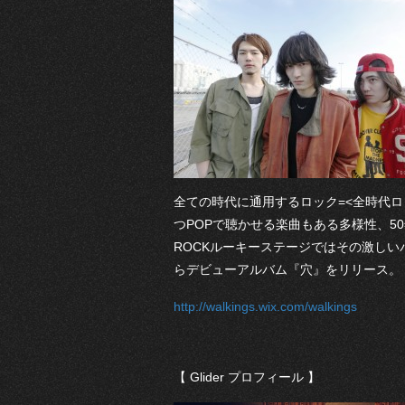
全ての時代に通用するロック=<全時代
つPOPで聴かせる楽曲もある多様性、5
ROCKルーキーステージではその激しいパフ
らデビューアルバム『穴』をリリース。
http://walkings.wix.com/walkings
【 Glider プロフィール 】