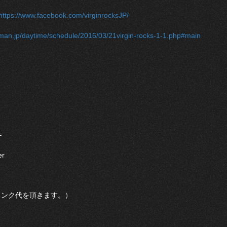
https://www.facebook.com/virginrocksJP/
gman.jp/daytime/schedule/2016/03/21virgin-rocks-1-1.php#main
F
er
ドリンク代を頂きます。）