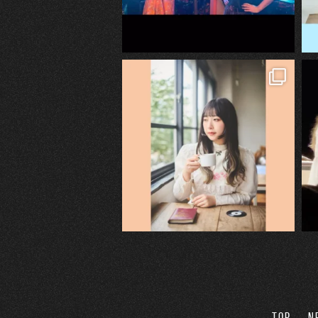
TOP
N