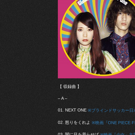
【 収録曲 】
– A –
01. NEXT ONE
※ブラインドサッカー日
02. 怒りをくれよ
※映画『ONE PIECE 
03. 闇に目を凝らせば
※映画『少女』主