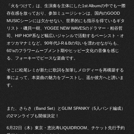
「火をつけて」は、生演奏を主体にした1st Albumの中でも一際
存在感を放っており、参加ミュージシャンは、国内のGOOD
MUSICシーンには欠かせない、世界的にも指示を得ているギタ
リスト・磯貝一樹、YOGEE NEW WAVESのドラマー・粕谷哲
司、HIP HOP系など幅広いジャンルで活動するベーシスト・オ
オツカマナミなど。90年代J-R＆Bの匂いを漂わせながらも、
60’sのフラワームーブメント期やヒッピー文化の音像を感じ
る、フォーキーでピースな楽曲です。
そこに松尾レミが新たに歌詞を加筆しメロディーを再構築する
事によって、本楽曲の魅力をブーストし、遥か彼方へと誘いま
す。
また、さらさ（Band Set）とGLIM SPANKY（5人バンド編成）
の2マンライブも開催決定！
6月22日（木）東京・恵比寿LIQUIDROOM、チケット先行予約