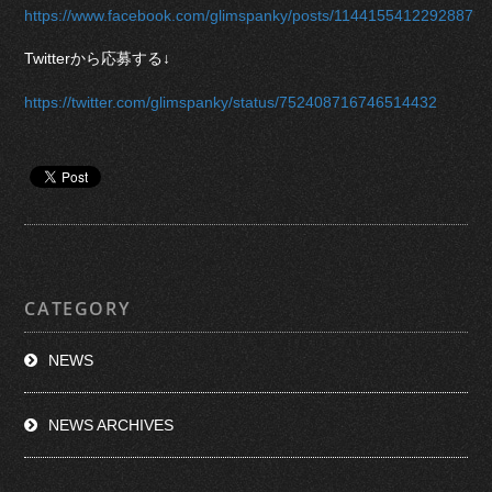
https://www.facebook.com/glimspanky/posts/1144155412292887
Twitterから応募する↓
https://twitter.com/glimspanky/status/752408716746514432
CATEGORY
NEWS
NEWS ARCHIVES