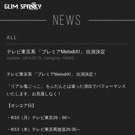
MENU
NEWS
ALL
テレビ東京系 「プレミアMelodiX!」 出演決定
Update : 2015.07.15 _Category : NEWS
テレビ東京系 「プレミアMelodiX!」 出演決定！
「リアル鬼ごっこ」 をふだんとは違った演出でパフォーマンス
いたします、お見逃しなく！
【オンエア日】
・8/10（月）テレビ東京26：50～
・8/13（木）テレビ東京再放送26:35～