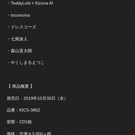
・TeddyLoid × Kizuna AI
・toconoma
・ドレスコーズ
・七尾旅人
・森山直太朗
・やくしまるえつこ
【 商品概要 】
発売日：2019年10月30日（水）
品番：KICS-3862
形態：CD1枚
価格：定価￥3,000＋税