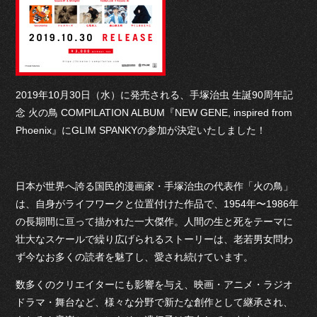
2019年10月30日（水）に発売される、手塚治虫 生誕90周年記
念 火の鳥 COMPILATION ALBUM『NEW GENE, inspired from
Phoenix』にGLIM SPANKYの参加が決定いたしました！
日本が世界へ誇る国民的漫画家・手塚治虫の代表作「火の鳥」
は、自身がライフワークと位置付けた作品で、1954年〜1986年
の長期間に亘って描かれた一大傑作。人間の生と死をテーマに
壮大なスケールで繰り広げられるストーリーは、老若男女問わ
ず今なお多くの読者を魅了し、愛され続けています。
数多くのクリエイターにも影響を与え、映画・アニメ・ラジオ
ドラマ・舞台など、様々な分野で新たな創作として継承され、