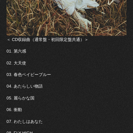
＜ CD収録曲（通常盤・初回限定盤共通）＞
01. 第六感
02. 大天使
03. 春色ベイビーブルー
04. あたらしい物語
05. 麗らかな国
06. 衝動
07. わたしはあなた