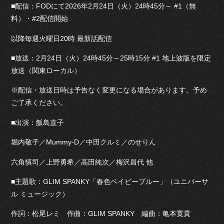
■配信：FODにて2026年2月24日（火）24時45分～ #1（無
料）・#2配信開始
以降毎週火曜日20時 最新話配信
■放送：2月24日（火）24時45分～25時15分 #1 地上波版を限定
放送（関東ローカル）
※配信・放送日時は予告なく変更になる場合があります。予め
ご了承ください。
■出演：飯島直子
堀内敬子／Mummy-D／中田クルミ／のせりん
六角慎司／上野勇希／高田純次／梅沢昌代 他
■主題歌：GLIM SPANKY「春色ベイビーブルー」（ユニバーサ
ル ミュージック）
作詞：松尾レミ 作曲：GLIM SPANKY 編曲：亀本寛貴