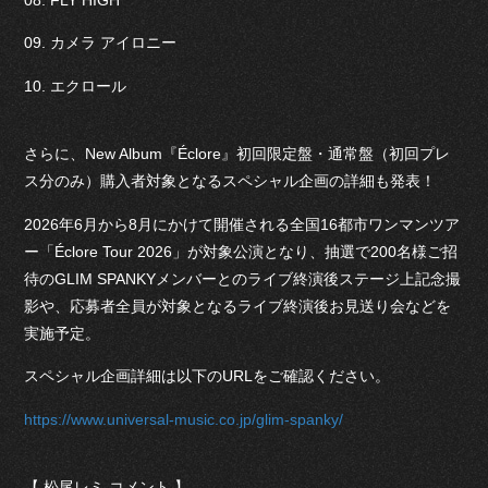
08. FLY HIGH
09. カメラ アイロニー
10. エクロール
さらに、New Album『Éclore』初回限定盤・通常盤（初回プレ
ス分のみ）購入者対象となるスペシャル企画の詳細も発表！
2026年6月から8月にかけて開催される全国16都市ワンマンツア
ー「Éclore Tour 2026」が対象公演となり、抽選で200名様ご招
待のGLIM SPANKYメンバーとのライブ終演後ステージ上記念撮
影や、応募者全員が対象となるライブ終演後お見送り会などを
実施予定。
スペシャル企画詳細は以下のURLをご確認ください。
https://www.universal-music.co.jp/glim-spanky/
【 松尾レミ コメント 】