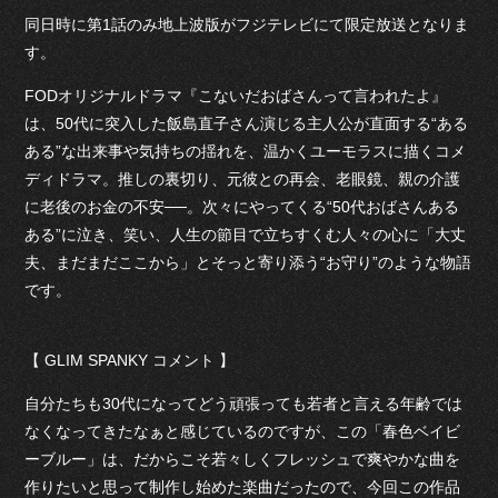
同日時に第1話のみ地上波版がフジテレビにて限定放送となりま
す。
FODオリジナルドラマ『こないだおばさんって言われたよ』
は、50代に突入した飯島直子さん演じる主人公が直面する“ある
ある”な出来事や気持ちの揺れを、温かくユーモラスに描くコメ
ディドラマ。推しの裏切り、元彼との再会、老眼鏡、親の介護
に老後のお金の不安──。次々にやってくる“50代おばさんある
ある”に泣き、笑い、人生の節目で立ちすくむ人々の心に「大丈
夫、まだまだここから」とそっと寄り添う“お守り”のような物語
です。
【 GLIM SPANKY コメント 】
自分たちも30代になってどう頑張っても若者と言える年齢では
なくなってきたなぁと感じているのですが、この「春色ベイビ
ーブルー」は、だからこそ若々しくフレッシュで爽やかな曲を
作りたいと思って制作し始めた楽曲だったので、今回この作品