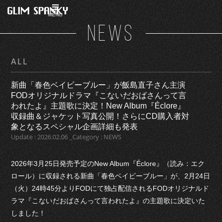
MENU
NEWS
ALL
新曲「春色ベイビーブルー」が飯島直子さん主演
FODオリジナルドラマ『こないだおばさんって言
われたよ』主題歌に決定！New Album『Éclore』
収録曲＆ジャケット写真公開！さらにCD購入者対
象となるスペシャル企画詳細も発表
Update : 2026.02.06 _Category : NEWS
2026年3月25日発売予定のNew Album『Éclore』（読み：エク
ロール）に収録される新曲「春色ベイビーブルー」が、2月24日
（火）24時45分よりFODにて独占配信されるFODオリジナルド
ラマ『こないだおばさんって言われたよ』の主題歌に決定いた
しました！