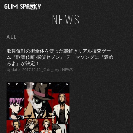
MENU
NEWS
ALL
歌舞伎町の街全体を使った謎解きリアル捜査ゲー
ム『歌舞伎町 探偵セブン』 テーマソングに『褒め
ろよ』が決定！
Update : 2017.12.12 _Category : NEWS