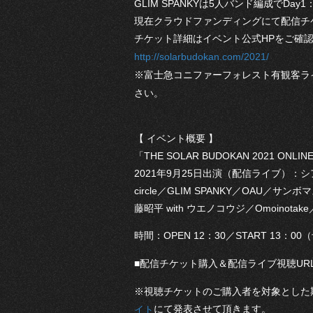
GLIM SPANKYは5人バンド編成でD
現在クラウドファンディングにて配信チ
チケット詳細はイベント公式HPをご確
http://solarbudokan.com/2021/
※富士急コニファーフォレスト有観客ラ
さい。
【 イベント概要 】
「THE SOLAR BUDOKAN 2021 ONLINE s
2021年9月25日出演（配信ライブ）：シアターブルッ
circle／GLIM SPANKY／OAU
藤昭平 with ウエノコウジ／Omoinotake
時間：OPEN 12：30／START 13：00
■配信チケット購入＆配信ライブ視聴UR
※視聴チケットのご購入者を対象とした
にて発表させて頂きます。
イト