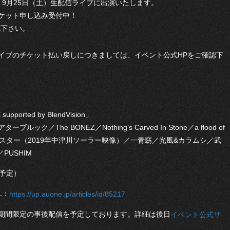
ay1：9月25日（土）生配信ライブに出演いたします。
ケット申し込み受付中！
認下さい。
イブのチケット払い戻しにつきましては、イベント公式HPをご確認下
upported by BlendVision」
ク／The BONEZ／Nothing’s Carved In Stone／a flood of
／サンボマスター（2019年中津川ソーラー映像）／一青窈／光風&カラムシ／武
／PUSHIM
（予定）
L：
https://up.auone.jp/articles/id/85217
期間限定の事後配信を予定しております。詳細は後日
イベント公式サ