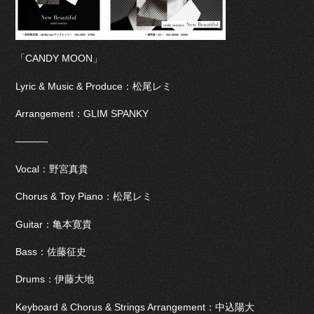
「CANDY MOON」
Lyric & Music & Produce：松尾レミ
Arrangement：GLIM SPANKY
———-
Vocal：野宮真貴
Chorus & Toy Piano：松尾レミ
Guitar：亀本寛貴
Bass：佐藤征史
Drums：伊藤大地
Keyboard & Chorus & Strings Arrangement：中込陽大