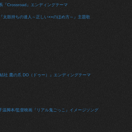
『Crossroad』エンディングテーマ
『太鼓持ちの達人～正しい××のほめ方～』主題歌
密結社 鷹の爪 DO（ドゥー）』エンディングテーマ
子温脚本/監督映画『リアル鬼ごっこ』イメージソング