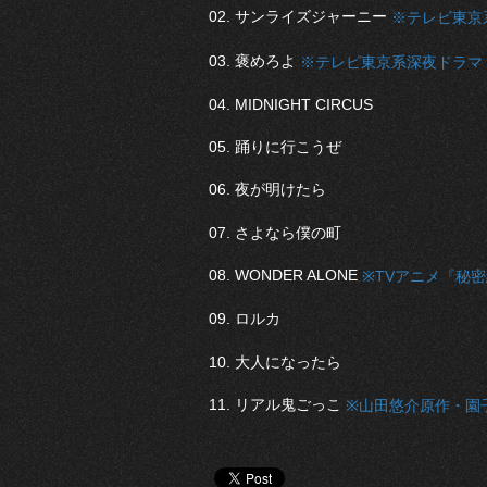
02. サンライズジャーニー
※テレビ東京系
03. 褒めろよ
※テレビ東京系深夜ドラマ
04. MIDNIGHT CIRCUS
05. 踊りに行こうぜ
06. 夜が明けたら
07. さよなら僕の町
08. WONDER ALONE
※TVアニメ『秘
09. ロルカ
10. 大人になったら
11. リアル鬼ごっこ
※山田悠介原作・園