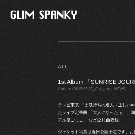
ALL
1st Album 『SUNRISE J
Update : 2015.05.17 _Category : NEWS
テレビ東京 『太鼓持ちの達人～正しい×
たライブ定番曲 「大人になったら」、園
アル鬼ごっこ」 など全11曲収録。
ジャケット写真は近日公開予定です、お