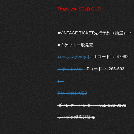
Thank you SOLD OUT!!
■VINTAGE TICKET先行予約（抽選） ： 
■チケット一般発売
Lコード ： 47982
ローソンチケット
Pコード ： 265-693
チケットぴあ
e＋
TANK! the WEB
ダイレクトセンター 052-320-9100
ライブ会場店頭販売