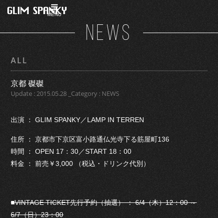
MENU
NEWS
ALL
京都 磔磔
Update : 2015.05.28 _Category : NEWS
出演 ： GLIM SPANKY／LAMP IN TERREN
住所 ： 京都市下京区富小路通仏光寺下る筋屋町136
時間 ： OPEN 17：30／START 18：00
料金 ： 前売￥3,000 （税込・ドリンク代別）
■VINTAGE TICKET先行予約（抽選） ： 6/4（木）12：00 ～
6/7（日）23：00