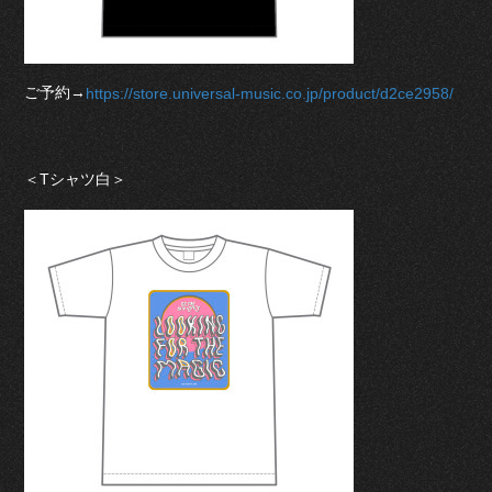
ご予約→
https://store.universal-music.co.jp/product/d2ce2958/
＜Tシャツ白＞