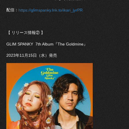
配信：
https://glimspanky.lnk.to/ikari_jyrPR
【 リリース情報② 】
GLIM SPANKY 7th Album『The Goldmine』
2023年11月15日（水）発売