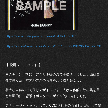
https://www.instagram.com/reel/CykNr1fP2Nh/
https://x.com/remimatsuo/status/1714855771907969526?s=20
【 松尾レミ コメント 】
木のキャンバスに、アクリル絵の具で手描きしました。山は自
分で撮った日本アルプスの写真を元に描き起こし、
壮大な自然の中で佇むデザインです。人は立体的に絵の具を重
ね絵画的に、背景はポスターデザイン的に描きました。
アナザージャケットとして、CDに入れるのも良し、絵として壁